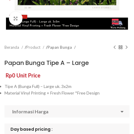
Click to enlarge
Beranda
Product
Papan Bunga
Papan Bunga Tipe A – Large
Rp
0
Unit Price
Tipe A (Bunga Full) – Large uk. 3x2m
Material Vinyl Printing + Fresh Flower *Free Design
Informasi Harga
Day based pricing :