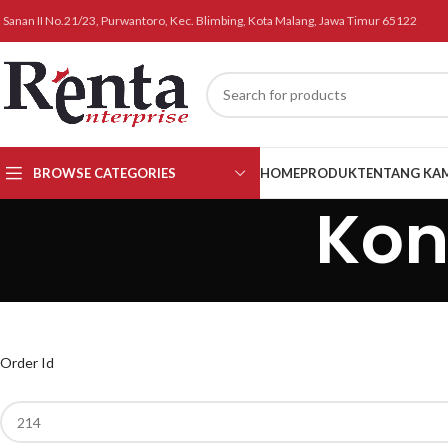
l. Sanan II No.21/23, Purwantoro, Kec. Blimbing, Kota Malang, Jawa Timur 65122
BROWSE CATEGORIES
HOME
PRODUK
TENTANG KA
Kon
Order Id