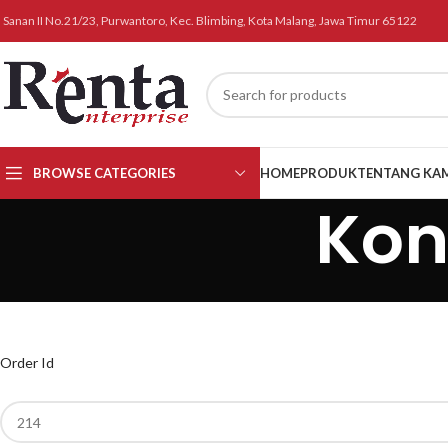
l. Sanan II No.21/23, Purwantoro, Kec. Blimbing, Kota Malang, Jawa Timur 65122
BROWSE CATEGORIES
HOME
PRODUK
TENTANG KA
Kon
Order Id